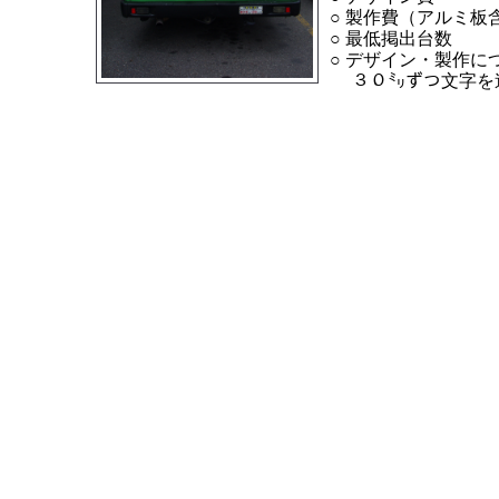
○ 製作費（アルミ
○ 最低掲出
○ デザイン・製作
３０㍉ずつ文字を