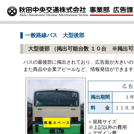
一般路線バス 大型後部
大型後部 （掲出可能台数 １０台 ※掲出
バスの最後部に掲出されており、広告面が大きいの
また商品や企業アピールなど、情報発信ができます
広 告
掲出期間
１
料 金
１１８,
○ 規格サイズ
※上記以外の費用
○ デザイン費